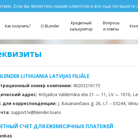
атвии. Если вы являетесь нашим клиентом и все еще погашаете 
Кредитный
Вопросы
Как получить?
О BLender
Кон
калькулятор
и ответы
еквизиты
BLENDER LITHUANIA LATVIJAS FILIĀLE
страционный номер компании:
40203216173
ический адрес:
Krišjaāņa Valdemāra iela 21 — 11, LV — 1010, Lat
с для корреспонденции:
J. Basanavičiaus g. 26, LT – 03244, Vilni
очта:
support.lv@blender.loans
ЕТНЫЙ СЧЕТ ДЛЯ ЕЖЕМЕСЯЧНЫХ ПЛАТЕЖЕЙ
ankas