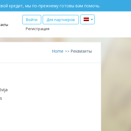
свой кредит, мы по-прежнему готовы вам помочь.
Войти
Для партнеров
такты
Регистрация
Home
Реквизиты
vija
us